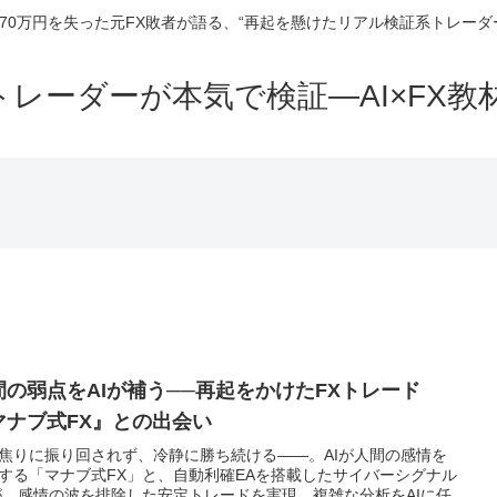
270万円を失った元FX敗者が語る、“再起を懸けたリアル検証系トレーダ
トレーダーが本気で検証—AI×FX
間の弱点をAIが補う──再起をかけたFXトレード
マナブ式FX』との出会い
焦りに振り回されず、冷静に勝ち続ける——。AIが人間の感情を
する「マナブ式FX」と、自動利確EAを搭載したサイバーシグナル
が、感情の波を排除した安定トレードを実現。複雑な分析をAIに任