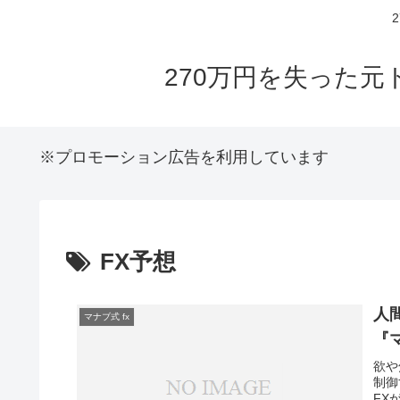
270万円を失った元
※プロモーション広告を利用しています
FX予想
人
マナブ式 fx
『
欲や
制御
FX