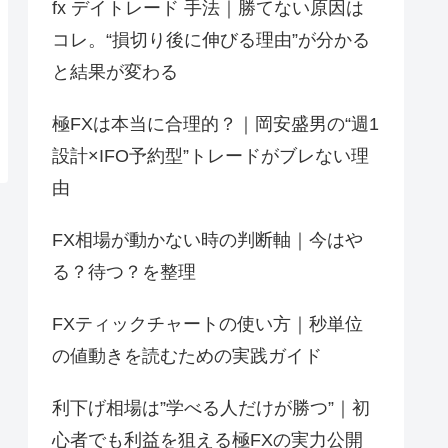
fx デイトレード 手法｜勝てない原因は
コレ。“損切り後に伸びる理由”が分かる
と結果が変わる
極FXは本当に合理的？｜岡安盛男の“週1
設計×IFO予約型”トレードがブレない理
由
FX相場が動かない時の判断軸｜今はや
る？待つ？を整理
FXティックチャートの使い方｜秒単位
の値動きを読むための実践ガイド
利下げ相場は”学べる人だけが勝つ”｜初
心者でも利益を狙える極FXの実力公開